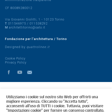
CF 80089280012
Via Giovanni Giolitti, 1 - 10123 Torino
T
011546975
/
011538292
M
architettitorino@oato.it
Fondazione per l'architettura / Torino
Designed by
quattrolinee.it
Cookie Policy
Privacy Policy
Utilizziamo i cookie sul nostro sito Web per offrirti una
migliore esperienza. Cliccando su "Accetta tutto",
acconsenti all'uso di TUTTI i cookie. Tuttavia, puoi visitare
"Impostazioni cookie" per fornire un consenso controllato.