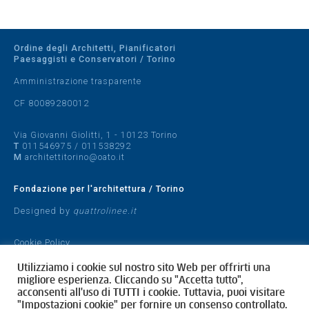
Ordine degli Architetti, Pianificatori
Paesaggisti e Conservatori / Torino
Amministrazione trasparente
CF 80089280012
Via Giovanni Giolitti, 1 - 10123 Torino
T
011546975
/
011538292
M
architettitorino@oato.it
Fondazione per l'architettura / Torino
Designed by
quattrolinee.it
Cookie Policy
Privacy Policy
Utilizziamo i cookie sul nostro sito Web per offrirti una
migliore esperienza. Cliccando su "Accetta tutto",
acconsenti all'uso di TUTTI i cookie. Tuttavia, puoi visitare
"Impostazioni cookie" per fornire un consenso controllato.