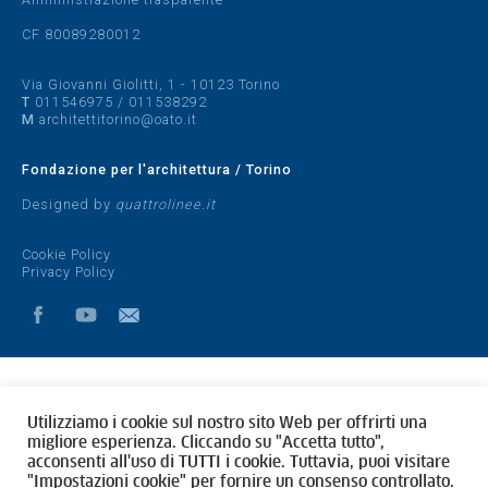
CF 80089280012
Via Giovanni Giolitti, 1 - 10123 Torino
T
011546975
/
011538292
M
architettitorino@oato.it
Fondazione per l'architettura / Torino
Designed by
quattrolinee.it
Cookie Policy
Privacy Policy
Utilizziamo i cookie sul nostro sito Web per offrirti una
migliore esperienza. Cliccando su "Accetta tutto",
acconsenti all'uso di TUTTI i cookie. Tuttavia, puoi visitare
"Impostazioni cookie" per fornire un consenso controllato.