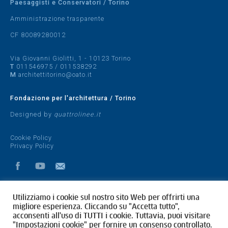
Paesaggisti e Conservatori / Torino
Amministrazione trasparente
CF 80089280012
Via Giovanni Giolitti, 1 - 10123 Torino
T
011546975
/
011538292
M
architettitorino@oato.it
Fondazione per l'architettura / Torino
Designed by
quattrolinee.it
Cookie Policy
Privacy Policy
Utilizziamo i cookie sul nostro sito Web per offrirti una
migliore esperienza. Cliccando su "Accetta tutto",
acconsenti all'uso di TUTTI i cookie. Tuttavia, puoi visitare
"Impostazioni cookie" per fornire un consenso controllato.