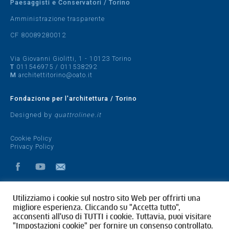
Paesaggisti e Conservatori / Torino
Amministrazione trasparente
CF 80089280012
Via Giovanni Giolitti, 1 - 10123 Torino
T
011546975
/
011538292
M
architettitorino@oato.it
Fondazione per l'architettura / Torino
Designed by
quattrolinee.it
Cookie Policy
Privacy Policy
Utilizziamo i cookie sul nostro sito Web per offrirti una
migliore esperienza. Cliccando su "Accetta tutto",
acconsenti all'uso di TUTTI i cookie. Tuttavia, puoi visitare
"Impostazioni cookie" per fornire un consenso controllato.