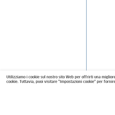
Ordine degli Architetti, Pianificatori
Via Giovanni Gi
Paesaggisti e Conservatori / Torino
T
011546975
M
architettito
Amministrazione trasparente
Utilizziamo i cookie sul nostro sito Web per offrirti una miglior
CF 80089280012
cookie. Tuttavia, puoi visitare "Impostazioni cookie" per fornir