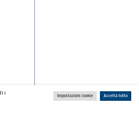
rino
Cookie Policy
Privacy Policy
I i
Impostazioni cookie
Accetta tutto