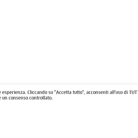
olitti, 1 - 10123 Torino
Fondazione per l'architettura / To
/
011538292
rino@oato.it
Designed by
quattrolinee.it
e esperienza. Cliccando su "Accetta tutto", acconsenti all'uso di TUTT
e un consenso controllato.