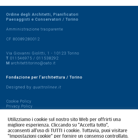
Ordine degli Architetti, Pianificatori
Paesaggisti e Conservatori / Torino
Amministrazione trasparente
CF 80089280012
Via Giovanni Giolitti, 1 - 10123 Torino
T
011546975
/
011538292
M
architettitorino@oato.it
Fondazione per l'architettura / Torino
Designed by
quattrolinee.it
Cookie Policy
Privacy Policy
Utilizziamo i cookie sul nostro sito Web per offrirti una
migliore esperienza. Cliccando su "Accetta tutto",
acconsenti all'uso di TUTTI i cookie. Tuttavia, puoi visitare
"Impostazioni cookie" per fornire un consenso controllato.