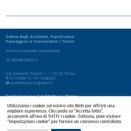
Ordine degli Architetti, Pianificatori
Paesaggisti e Conservatori / Torino
Amministrazione trasparente
CF 80089280012
Via Giovanni Giolitti, 1 - 10123 Torino
T
011546975
/
011538292
M
architettitorino@oato.it
Fondazione per l'architettura / Torino
Designed by
quattrolinee.it
Utilizziamo i cookie sul nostro sito Web per offrirti una
migliore esperienza. Cliccando su "Accetta tutto",
acconsenti all'uso di TUTTI i cookie. Tuttavia, puoi visitare
Cookie Policy
"Impostazioni cookie" per fornire un consenso controllato.
Privacy Policy