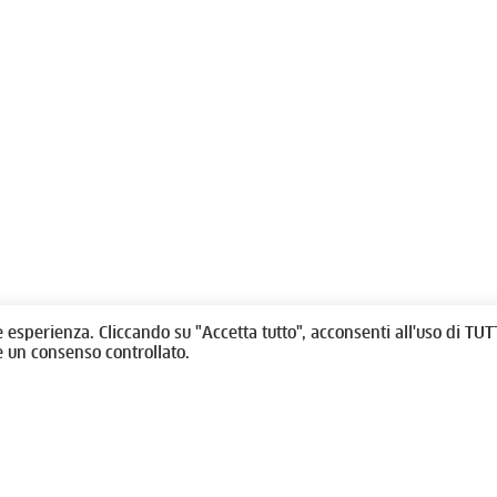
olitti, 1 - 10123 Torino
Fondazione per l'architettura / To
/
011538292
rino@oato.it
Designed by
quattrolinee.it
e esperienza. Cliccando su "Accetta tutto", acconsenti all'uso di TUTT
e un consenso controllato.