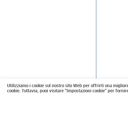
Ordine degli Architetti, Pianificatori
Via Giovanni Gi
Paesaggisti e Conservatori / Torino
T
011546975
M
architettito
Amministrazione trasparente
Utilizziamo i cookie sul nostro sito Web per offrirti una miglior
CF 80089280012
cookie. Tuttavia, puoi visitare "Impostazioni cookie" per fornir