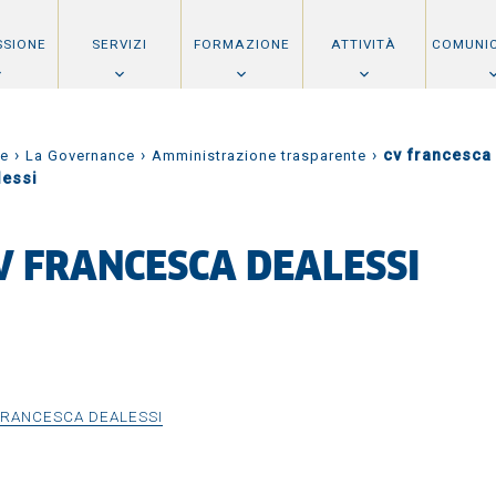
SSIONE
SERVIZI
FORMAZIONE
ATTIVITÀ
COMUNI
›
›
›
cv francesca
e
La Governance
Amministrazione trasparente
lessi
V FRANCESCA DEALESSI
FRANCESCA DEALESSI