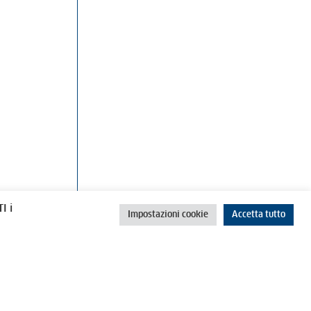
rino
Cookie Policy
Privacy Policy
I i
Impostazioni cookie
Accetta tutto