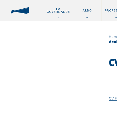
LA
ALBO
PROFE
GOVERNANCE
Hom
dea
C
CV 