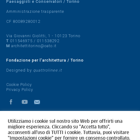
Paesaggisti e Conservatori / Torino
Amministrazione trasparente
CF 80089280012
Via Giovanni Giolitti, 1 - 10123 Torino
T
011546975
/
011538292
M
architettitorino@oato.it
Fondazione per l'architettura / Torino
Designed by
quattrolinee.it
Cookie Policy
Privacy Policy
Utilizziamo i cookie sul nostro sito Web per offrirti una
migliore esperienza. Cliccando su "Accetta tutto",
acconsenti all'uso di TUTTI i cookie. Tuttavia, puoi visitare
"Impostazioni cookie" per fornire un consenso controllato.