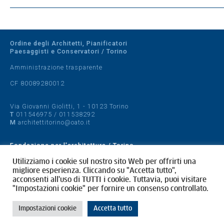
Ordine degli Architetti, Pianificatori
Paesaggisti e Conservatori / Torino
Amministrazione trasparente
CF 80089280012
Via Giovanni Giolitti, 1 - 10123 Torino
T
011546975
/
011538292
M
architettitorino@oato.it
Fondazione per l'architettura / Torino
Designed by
quattrolinee.it
Utilizziamo i cookie sul nostro sito Web per offrirti una
migliore esperienza. Cliccando su "Accetta tutto",
acconsenti all'uso di TUTTI i cookie. Tuttavia, puoi visitare
Cookie Policy
"Impostazioni cookie" per fornire un consenso controllato.
Privacy Policy
Impostazioni cookie
Accetta tutto