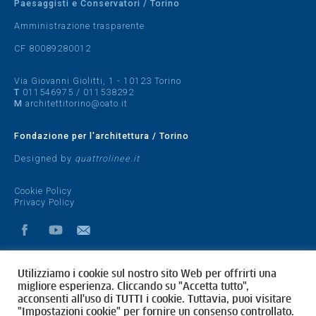
Paesaggisti e Conservatori / Torino
Amministrazione trasparente
CF 80089280012
Via Giovanni Giolitti, 1 - 10123 Torino
T
011546975
/
011538292
M
architettitorino@oato.it
Fondazione per l'architettura / Torino
Designed by
quattrolinee.it
Cookie Policy
Privacy Policy
Utilizziamo i cookie sul nostro sito Web per offrirti una
migliore esperienza. Cliccando su "Accetta tutto",
acconsenti all'uso di TUTTI i cookie. Tuttavia, puoi visitare
"Impostazioni cookie" per fornire un consenso controllato.