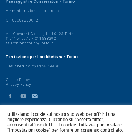
Paesaggisti e Conservatori / Torino
Amministrazione trasparente
CF 80089280012
Via Giovanni Giolitti, 1 - 10123 Torino
T
011546975
/
011538292
M
architettitorino@oato.it
Fondazione per l'architettura / Torino
Designed by
quattrolinee.it
Cookie Policy
Privacy Policy
Utilizziamo i cookie sul nostro sito Web per offrirti una
migliore esperienza. Cliccando su "Accetta tutto",
acconsenti all'uso di TUTTI i cookie. Tuttavia, puoi visitare
"Impostazioni cookie" per fornire un consenso controllato.