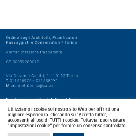
Ordine degli Architetti, Pianificatori
Paesaggisti e Conservatori / Torino
Amministrazione trasparente
CF 80089280012
Via Giovanni Giolitti, 1 - 10123 Torino
T
011546975
/
011538292
M
architettitorino@oato.it
Fondazione per l'architettura / Torino
Designed by
quattrolinee.it
Utilizziamo i cookie sul nostro sito Web per offrirti una
migliore esperienza. Cliccando su "Accetta tutto",
acconsenti all'uso di TUTTI i cookie. Tuttavia, puoi visitare
Cookie Policy
"Impostazioni cookie" per fornire un consenso controllato.
Privacy Policy