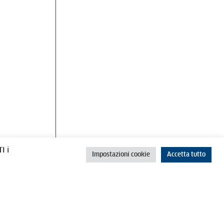
rino
Cookie Policy
Privacy Policy
I i
Impostazioni cookie
Accetta tutto