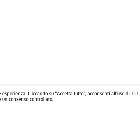
olitti, 1 - 10123 Torino
Fondazione per l'architettura / To
/
011538292
rino@oato.it
Designed by
quattrolinee.it
e esperienza. Cliccando su "Accetta tutto", acconsenti all'uso di TUTT
e un consenso controllato.