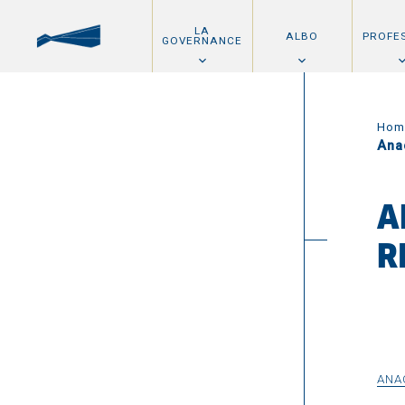
LA
ALBO
PROFE
GOVERNANCE
Hom
Anac
A
R
ANAC