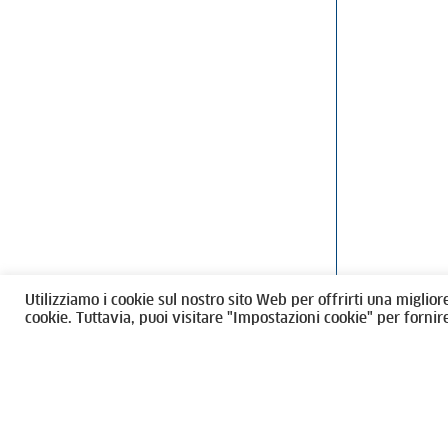
Ordine degli Architetti, Pianificatori
Via Giovanni Gi
Paesaggisti e Conservatori / Torino
T
011546975
M
architettito
Amministrazione trasparente
Utilizziamo i cookie sul nostro sito Web per offrirti una miglior
CF 80089280012
cookie. Tuttavia, puoi visitare "Impostazioni cookie" per fornir