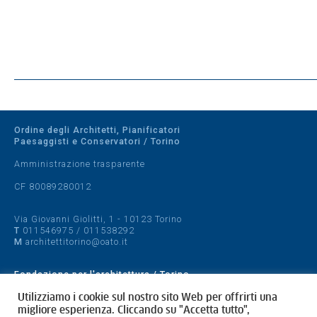
Ordine degli Architetti, Pianificatori
Paesaggisti e Conservatori / Torino
Amministrazione trasparente
CF 80089280012
Via Giovanni Giolitti, 1 - 10123 Torino
T
011546975
/
011538292
M
architettitorino@oato.it
Fondazione per l'architettura / Torino
Designed by
quattrolinee.it
Utilizziamo i cookie sul nostro sito Web per offrirti una
migliore esperienza. Cliccando su "Accetta tutto",