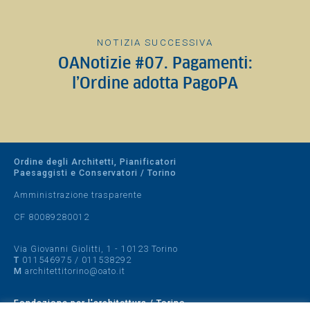
NOTIZIA SUCCESSIVA
OANotizie #07. Pagamenti:
l’Ordine adotta PagoPA
Ordine degli Architetti, Pianificatori
Paesaggisti e Conservatori / Torino
Amministrazione trasparente
CF 80089280012
Via Giovanni Giolitti, 1 - 10123 Torino
T
011546975
/
011538292
M
architettitorino@oato.it
Fondazione per l'architettura / Torino