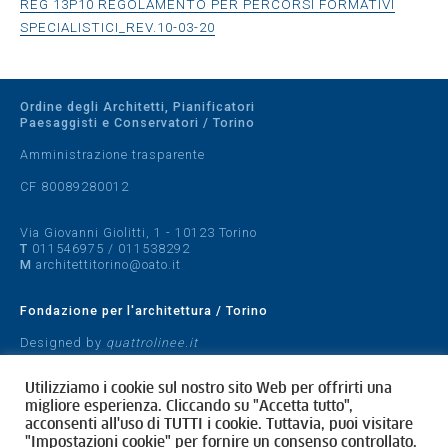
REG 13P10 REGOLAMENTO PER PERCORSI FORMATIVI
SPECIALISTICI_REV.10-03-20
Ordine degli Architetti, Pianificatori
Paesaggisti e Conservatori / Torino
Amministrazione trasparente
CF 80089280012
Via Giovanni Giolitti, 1 - 10123 Torino
T
011546975
/
011538292
M
architettitorino@oato.it
Fondazione per l'architettura / Torino
Designed by
quattrolinee.it
Cookie Policy
Utilizziamo i cookie sul nostro sito Web per offrirti una
Privacy Policy
migliore esperienza. Cliccando su "Accetta tutto",
acconsenti all'uso di TUTTI i cookie. Tuttavia, puoi visitare
"Impostazioni cookie" per fornire un consenso controllato.