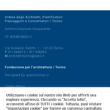
Ordine degli Architetti, Pianificatori
Paesaggisti e Conservatori / Torino
Amministrazione trasparente
CF 80089280012
Via Giovanni Giolitti, 1 - 10123 Torino
T
011546975
/
011538292
M
architettitorino@oato.it
Fondazione per l'architettura / Torino
Designed by
quattrolinee.it
Cookie Policy
Privacy Policy
Utilizziamo i cookie sul nostro sito Web per offrirti una
migliore esperienza. Cliccando su "Accetta tutto",
acconsenti all'uso di TUTTI i cookie. Tuttavia, puoi visitare
"Impostazioni cookie" per fornire un consenso controllato.