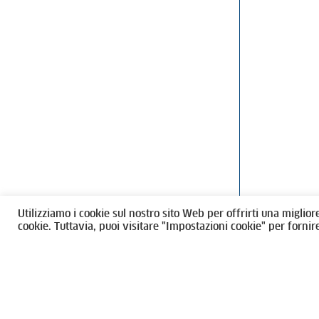
Ordine degli Architetti, Pianificatori
Via Giovanni Gi
Paesaggisti e Conservatori / Torino
T
011546975
M
architettito
Amministrazione trasparente
Utilizziamo i cookie sul nostro sito Web per offrirti una miglior
CF 80089280012
cookie. Tuttavia, puoi visitare "Impostazioni cookie" per fornir