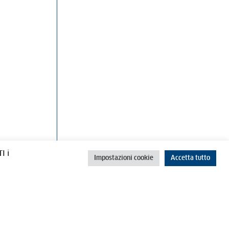
rino
Cookie Policy
Privacy Policy
I i
Impostazioni cookie
Accetta tutto