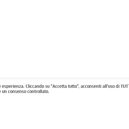
olitti, 1 - 10123 Torino
Fondazione per l'architettura / To
/
011538292
rino@oato.it
Designed by
quattrolinee.it
e esperienza. Cliccando su "Accetta tutto", acconsenti all'uso di TUTT
e un consenso controllato.