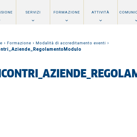
SSIONE
SERVIZI
FORMAZIONE
ATTIVITÀ
COMUNI
›
›
›
e
Formazione
Modalità di accreditamento eventi
ontri_Aziende_RegolamentoModulo
NCONTRI_AZIENDE_REGOL