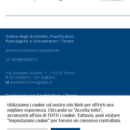
Ordine degli Architetti, Pianificatori
Paesaggisti e Conservatori / Torino
Amministrazione trasparente
CF 80089280012
Via Giovanni Giolitti, 1 - 10123 Torino
T
011546975
/
011538292
M
architettitorino@oato.it
Fondazione per l'architettura / Torino
Designed by
quattrolinee.it
Utilizziamo i cookie sul nostro sito Web per offrirti una
migliore esperienza. Cliccando su "Accetta tutto",
acconsenti all'uso di TUTTI i cookie. Tuttavia, puoi visitare
Cookie Policy
"Impostazioni cookie" per fornire un consenso controllato.
Privacy Policy