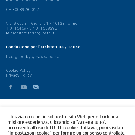
CF 80089280012
Via Giovanni Giolitti, 1 - 10123 Torino
T
011546975
/
011538292
M
architettitorino@oato.it
Fondazione per l'architettura / Torino
Designed by
quattrolinee.it
Cookie Policy
Privacy Policy
Utilizziamo i cookie sul nostro sito Web per offrirti una
migliore esperienza. Cliccando su "Accetta tutto",
acconsenti all'uso di TUTTI i cookie. Tuttavia, puoi visitare
"Impostazioni cookie" per fornire un consenso controllato.