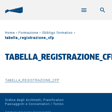
›
›
›
Home
Formazione
Obbligo formativo
tabella_registrazione_cfp
TABELLA_REGISTRAZIONE_CF
TABELLA_REGISTRAZIONE_CFP
Ordine degli Architetti, Pianificatori
Paesaggisti e Conservatori / Torino
Amministrazione trasparente