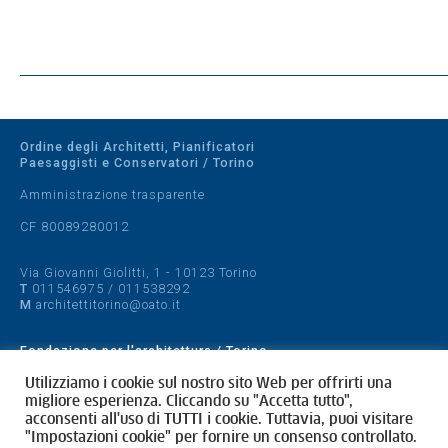
Ordine degli Architetti, Pianificatori
Paesaggisti e Conservatori / Torino
Amministrazione trasparente
CF 80089280012
Via Giovanni Giolitti, 1 - 10123 Torino
T
011546975
/
011538292
M
architettitorino@oato.it
Fondazione per l'architettura / Torino
Designed by
quattrolinee.it
Utilizziamo i cookie sul nostro sito Web per offrirti una
migliore esperienza. Cliccando su "Accetta tutto",
acconsenti all'uso di TUTTI i cookie. Tuttavia, puoi visitare
Cookie Policy
"Impostazioni cookie" per fornire un consenso controllato.
Privacy Policy