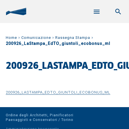
›
›
›
Home
Comunicazione
Rassegna Stampa
200926_LaStampa_EdTO_giuntoli_ecobonus_ml
200926_LASTAMPA_EDTO_GI
200926_LASTAMPA_EDTO_GIUNTOLI_ECOBONUS_ML
Ordine degli Architetti, Pianificatori
Paesaggisti e Conservatori / Torino
Amministrazione trasparente