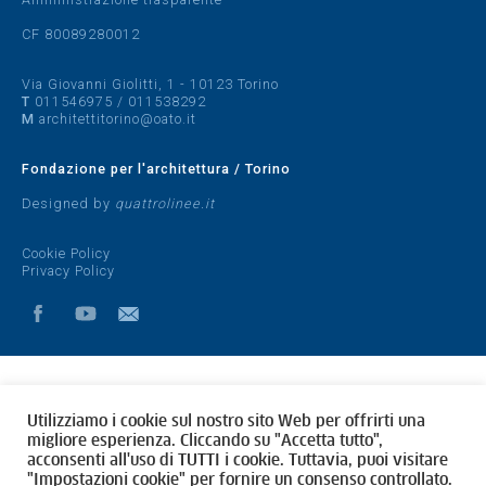
CF 80089280012
Via Giovanni Giolitti, 1 - 10123 Torino
T
011546975
/
011538292
M
architettitorino@oato.it
Fondazione per l'architettura / Torino
Designed by
quattrolinee.it
Cookie Policy
Privacy Policy
Utilizziamo i cookie sul nostro sito Web per offrirti una
migliore esperienza. Cliccando su "Accetta tutto",
acconsenti all'uso di TUTTI i cookie. Tuttavia, puoi visitare
"Impostazioni cookie" per fornire un consenso controllato.