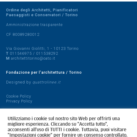
Ordine degli Architetti, Pianificatori
Paesaggisti e Conservatori / Torino
Amministrazione trasparente
CF 80089280012
Via Giovanni Giolitti, 1 - 10123 Torino
T
011546975
/
011538292
M
architettitorino@oato.it
Fondazione per l'architettura / Torino
Designed by
quattrolinee.it
Cookie Policy
Privacy Policy
Utilizziamo i cookie sul nostro sito Web per offrirti una
migliore esperienza. Cliccando su "Accetta tutto",
acconsenti all'uso di TUTTI i cookie. Tuttavia, puoi visitare
"Impostazioni cookie" per fornire un consenso controllato.