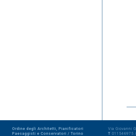
Ordine degli Architetti, Pianificatori
Via Giovanni Gi
Paesaggisti e Conservatori / Torino
T
011546975