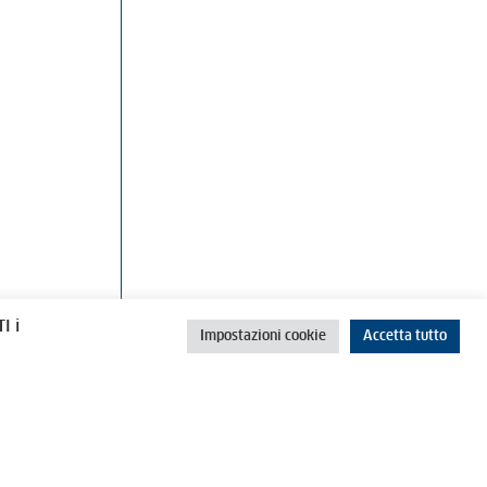
rino
Cookie Policy
Privacy Policy
I i
Impostazioni cookie
Accetta tutto