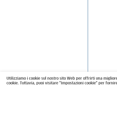
Ordine degli Architetti, Pianificatori
Via Giovanni Gi
Paesaggisti e Conservatori / Torino
T
011546975
M
architettito
Amministrazione trasparente
Utilizziamo i cookie sul nostro sito Web per offrirti una miglior
CF 80089280012
cookie. Tuttavia, puoi visitare "Impostazioni cookie" per fornir