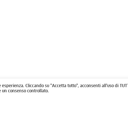
olitti, 1 - 10123 Torino
Fondazione per l'architettura / To
/
011538292
rino@oato.it
Designed by
quattrolinee.it
e esperienza. Cliccando su "Accetta tutto", acconsenti all'uso di TUTT
e un consenso controllato.