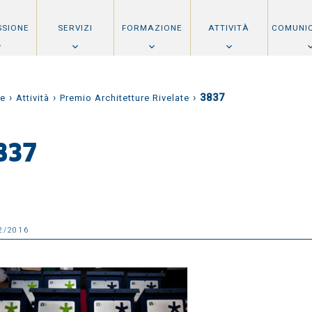
SSIONE
SERVIZI
FORMAZIONE
ATTIVITÀ
COMUNI
›
›
›
3837
e
Attività
Premio Architetture Rivelate
837
2/2016