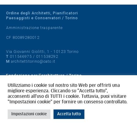
Ordine degli Architetti, Pianificatori
Paesaggisti e Conservatori / Torino
Amministrazione trasparente
CF 80089280012
Via Giovanni Giolitti, 1 - 10123 Torino
T
011546975
/
011538292
M
architettitorino@oato.it
Fondazione per l'architettura / Torino
Designed by
quattrolinee.it
Utilizziamo i cookie sul nostro sito Web per offrirti una
migliore esperienza. Cliccando su "Accetta tutto",
acconsenti all'uso di TUTTI i cookie. Tuttavia, puoi visitare
Cookie Policy
"Impostazioni cookie" per fornire un consenso controllato.
Privacy Policy
Impostazioni cookie
Accetta tutto