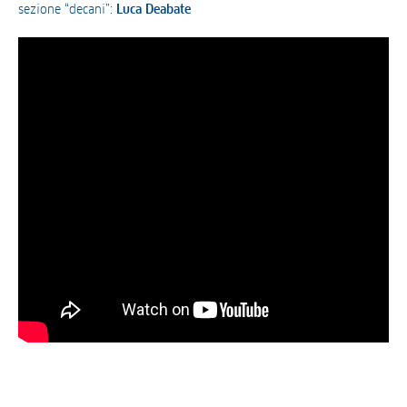
sezione “decani”:
Luca Deabate