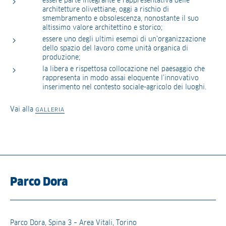
essere parte integrante e rappresentativa delle
architetture olivettiane, oggi a rischio di
smembramento e obsolescenza, nonostante il suo
altissimo valore architettino e storico;
essere uno degli ultimi esempi di un’organizzazione
dello spazio del lavoro come unità organica di
produzione;
la libera e rispettosa collocazione nel paesaggio che
rappresenta in modo assai eloquente l’innovativo
inserimento nel contesto sociale-agricolo dei luoghi.
Vai alla
GALLERIA
Parco Dora
Parco Dora, Spina 3 – Area Vitali, Torino