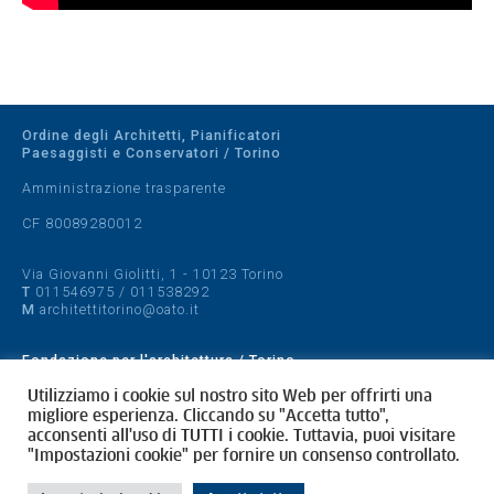
Ordine degli Architetti, Pianificatori
Paesaggisti e Conservatori / Torino
Amministrazione trasparente
CF 80089280012
Via Giovanni Giolitti, 1 - 10123 Torino
T
011546975
/
011538292
M
architettitorino@oato.it
Fondazione per l'architettura / Torino
Designed by
quattrolinee.it
Utilizziamo i cookie sul nostro sito Web per offrirti una
migliore esperienza. Cliccando su "Accetta tutto",
acconsenti all'uso di TUTTI i cookie. Tuttavia, puoi visitare
Cookie Policy
"Impostazioni cookie" per fornire un consenso controllato.
Privacy Policy