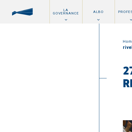
LA
ALBO
PROFE
GOVERNANCE
Hom
rive
2
R