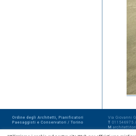
Ordine degli Architetti, Pianificatori
Via Giovanni Gi
Paesaggisti e Conservatori / Torino
T
011546975
M
architettito
Amministrazione trasparente