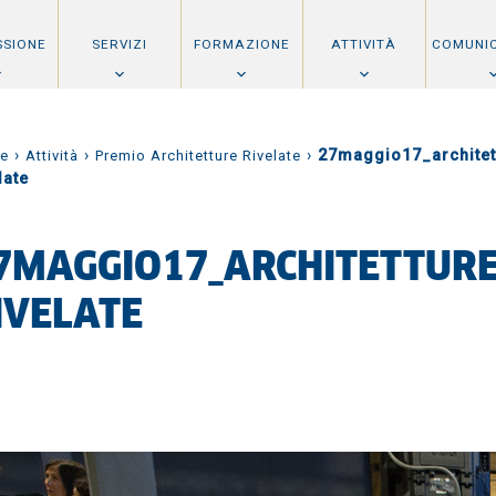
SSIONE
SERVIZI
FORMAZIONE
ATTIVITÀ
COMUNI
›
›
›
27maggio17_architet
e
Attività
Premio Architetture Rivelate
late
7MAGGIO17_ARCHITETTUR
IVELATE