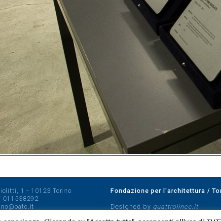
olitti, 1 - 10123 Torino
Fondazione per l'architettura / To
/
011538292
rino@oato.it
Designed by
quattrolinee.it