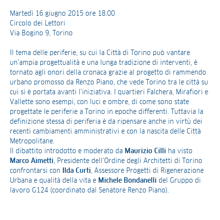
Martedì 16 giugno 2015 ore 18.00
Circolo dei Lettori
Via Bogino 9, Torino
Il tema delle periferie, su cui la Città di Torino può vantare
un’ampia progettualità e una lunga tradizione di interventi, è
tornato agli onori della cronaca grazie al progetto di rammendo
urbano promosso da Renzo Piano, che vede Torino tra le città su
cui si è portata avanti l’iniziativa. I quartieri Falchera, Mirafiori e
Vallette sono esempi, con luci e ombre, di come sono state
progettate le periferie a Torino in epoche differenti. Tuttavia la
definizione stessa di periferia è da ripensare anche in virtù dei
recenti cambiamenti amministrativi e con la nascita delle Città
Metropolitane.
Il dibattito introdotto e moderato da
Maurizio Cilli
ha visto
Marco Aimetti
, Presidente dell’Ordine degli Architetti di Torino
confrontarsi con
Ilda Curti
, Assessore Progetti di Rigenerazione
Urbana e qualità della vita e
Michele Bondanelli
del Gruppo di
lavoro G124 (coordinato dal Senatore Renzo Piano).