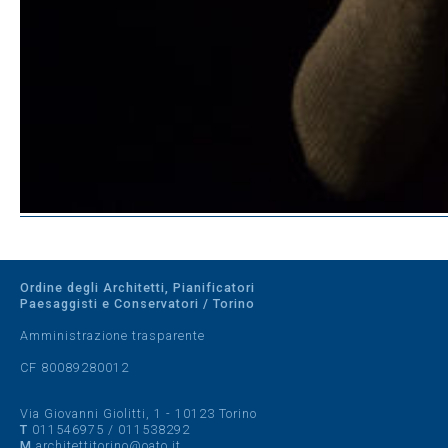
Ordine degli Architetti, Pianificatori
Paesaggisti e Conservatori / Torino
Amministrazione trasparente
CF 80089280012
Via Giovanni Giolitti, 1 - 10123 Torino
T
011546975
/
011538292
M
architettitorino@oato.it