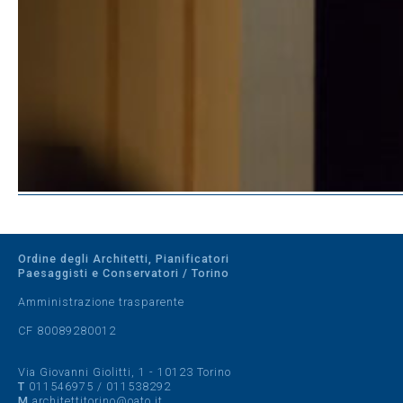
Ordine degli Architetti, Pianificatori
Paesaggisti e Conservatori / Torino
Amministrazione trasparente
CF 80089280012
Via Giovanni Giolitti, 1 - 10123 Torino
T
011546975
/
011538292
M
architettitorino@oato.it