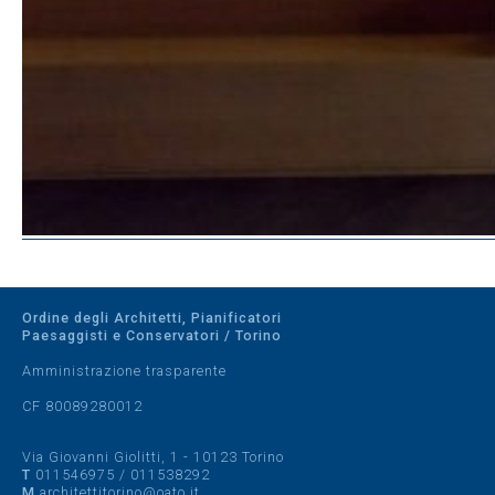
Ordine degli Architetti, Pianificatori
Paesaggisti e Conservatori / Torino
Amministrazione trasparente
CF 80089280012
Via Giovanni Giolitti, 1 - 10123 Torino
T
011546975
/
011538292
M
architettitorino@oato.it