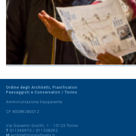
Ordine degli Architetti, Pianificatori
Paesaggisti e Conservatori / Torino
Amministrazione trasparente
CF 80089280012
Via Giovanni Giolitti, 1 - 10123 Torino
T
011546975
/
011538292
M
architettitorino@oato.it