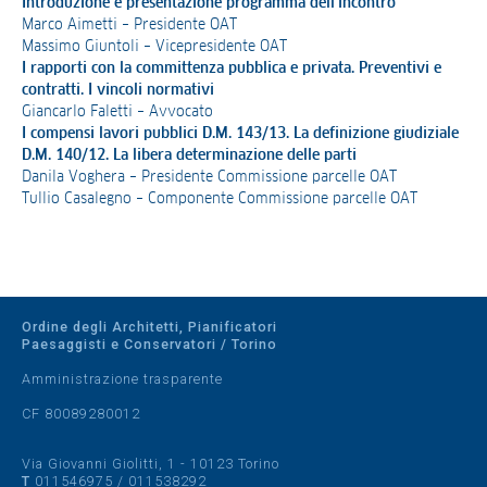
Introduzione e presentazione programma dell’incontro
Marco Aimetti – Presidente OAT
Massimo Giuntoli – Vicepresidente OAT
I rapporti con la committenza pubblica e privata. Preventivi e
contratti. I vincoli normativi
Giancarlo Faletti – Avvocato
I compensi lavori pubblici D.M. 143/13. La definizione giudiziale
D.M. 140/12. La libera determinazione delle parti
Danila Voghera – Presidente Commissione parcelle OAT
Tullio Casalegno – Componente Commissione parcelle OAT
Ordine degli Architetti, Pianificatori
Paesaggisti e Conservatori / Torino
Amministrazione trasparente
CF 80089280012
Via Giovanni Giolitti, 1 - 10123 Torino
T
011546975
/
011538292