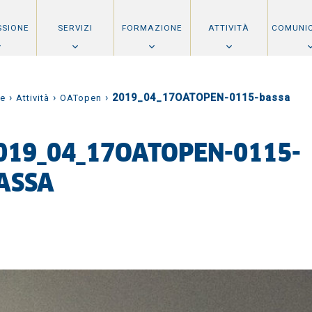
SSIONE
SERVIZI
FORMAZIONE
ATTIVITÀ
COMUNI
›
›
›
2019_04_17OATOPEN-0115-bassa
e
Attività
OATopen
019_04_17OATOPEN-0115-
ASSA