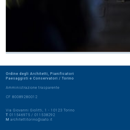
Ordine degli Architetti, Pianificatori
Paesaggisti e Conservatori / Torino
Amministrazione trasparente
CF 80089280012
Via Giovanni Giolitti, 1 - 10123 Torino
T
011546975
/
011538292
M
architettitorino@oato.it