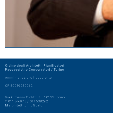
Ordine degli Architetti, Pianificatori
Paesaggisti e Conservatori / Torino
Amministrazione trasparente
CF 80089280012
Via Giovanni Giolitti, 1 - 10123 Torino
T
011546975
/
011538292
M
architettitorino@oato.it