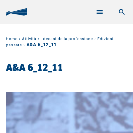
›
›
›
Home
Attività
I decani della professione
Edizioni
›
A&A 6_12_11
passate
A&A 6_12_11