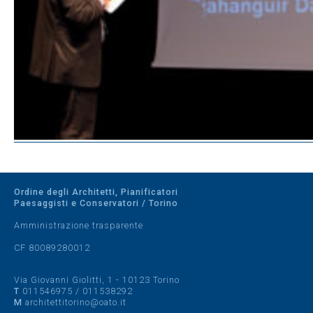
Ordine degli Architetti, Pianificatori
Paesaggisti e Conservatori / Torino
Amministrazione trasparente
CF 80089280012
Via Giovanni Giolitti, 1 - 10123 Torino
T
011546975
/
011538292
M
architettitorino@oato.it