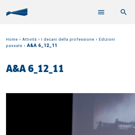
›
›
›
Home
Attività
I decani della professione
Edizioni
›
A&A 6_12_11
passate
A&A 6_12_11