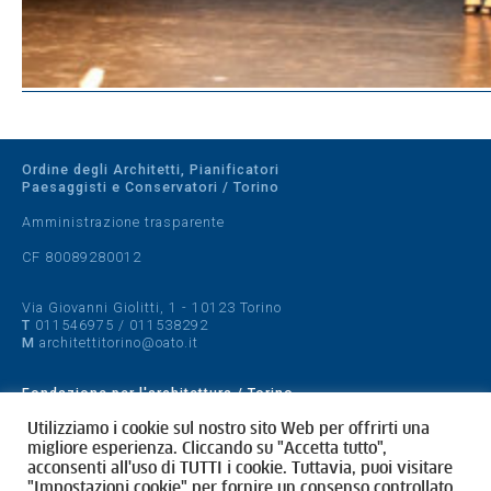
Ordine degli Architetti, Pianificatori
Paesaggisti e Conservatori / Torino
Amministrazione trasparente
CF 80089280012
Via Giovanni Giolitti, 1 - 10123 Torino
T
011546975
/
011538292
M
architettitorino@oato.it
Fondazione per l'architettura / Torino
Designed by
quattrolinee.it
Utilizziamo i cookie sul nostro sito Web per offrirti una
migliore esperienza. Cliccando su "Accetta tutto",
acconsenti all'uso di TUTTI i cookie. Tuttavia, puoi visitare
Cookie Policy
"Impostazioni cookie" per fornire un consenso controllato.