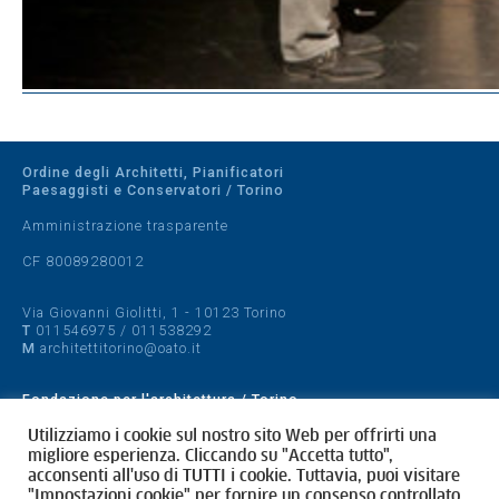
Ordine degli Architetti, Pianificatori
Paesaggisti e Conservatori / Torino
Amministrazione trasparente
CF 80089280012
Via Giovanni Giolitti, 1 - 10123 Torino
T
011546975
/
011538292
M
architettitorino@oato.it
Fondazione per l'architettura / Torino
Designed by
quattrolinee.it
Utilizziamo i cookie sul nostro sito Web per offrirti una
migliore esperienza. Cliccando su "Accetta tutto",
acconsenti all'uso di TUTTI i cookie. Tuttavia, puoi visitare
Cookie Policy
"Impostazioni cookie" per fornire un consenso controllato.