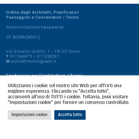
Ordine degli Architetti, Pianificatori
Paesaggisti e Conservatori / Torino
Amministrazione trasparente
CF 80089280012
Via Giovanni Giolitti, 1 - 10123 Torino
T
011546975
/
011538292
M
architettitorino@oato.it
Fondazione per l'architettura / Torino
Designed by
quattrolinee.it
Utilizziamo i cookie sul nostro sito Web per offrirti una
migliore esperienza. Cliccando su "Accetta tutto",
acconsenti all'uso di TUTTI i cookie. Tuttavia, puoi visitare
Cookie Policy
"Impostazioni cookie" per fornire un consenso controllato.
Privacy Policy
Impostazioni cookie
Accetta tutto