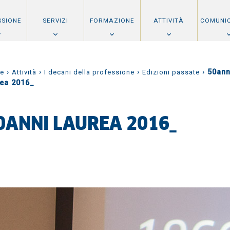
SSIONE
SERVIZI
FORMAZIONE
ATTIVITÀ
COMUNI
›
›
›
›
50ann
e
Attività
I decani della professione
Edizioni passate
rea 2016_
0ANNI LAUREA 2016_