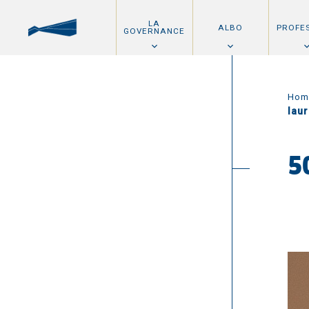
LA
ALBO
PROFE
GOVERNANCE
Hom
lau
5