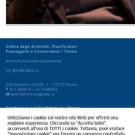
Ordine degli Architetti, Pianificatori
Paesaggisti e Conservatori / Torino
Amministrazione trasparente
CF 80089280012
Via Giovanni Giolitti, 1 - 10123 Torino
T
011546975
/
011538292
M
architettitorino@oato.it
Fondazione per l'architettura / Torino
Designed by
quattrolinee.it
Utilizziamo i cookie sul nostro sito Web per offrirti una
migliore esperienza. Cliccando su "Accetta tutto",
acconsenti all'uso di TUTTI i cookie. Tuttavia, puoi visitare
Cookie Policy
"Impostazioni cookie" per fornire un consenso controllato.