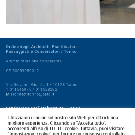
Ordine degli Architetti, Pianificatori
Paesaggisti e Conservatori / Torino
Amministrazione trasparente
CF 80089280012
Via Giovanni Giolitti, 1 - 10123 Torino
T
011546975
/
011538292
M
architettitorino@oato.it
Fondazione per l'architettura / Torino
Designed by
quattrolinee.it
Utilizziamo i cookie sul nostro sito Web per offrirti una
migliore esperienza. Cliccando su "Accetta tutto",
acconsenti all'uso di TUTTI i cookie. Tuttavia, puoi visitare
Cookie Policy
"Impostazioni cookie" per fornire un consenso controllato.