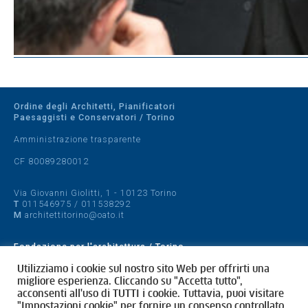
Ordine degli Architetti, Pianificatori
Paesaggisti e Conservatori / Torino
Amministrazione trasparente
CF 80089280012
Via Giovanni Giolitti, 1 - 10123 Torino
T
011546975
/
011538292
M
architettitorino@oato.it
Fondazione per l'architettura / Torino
Designed by
quattrolinee.it
Utilizziamo i cookie sul nostro sito Web per offrirti una
migliore esperienza. Cliccando su "Accetta tutto",
acconsenti all'uso di TUTTI i cookie. Tuttavia, puoi visitare
Cookie Policy
"Impostazioni cookie" per fornire un consenso controllato.