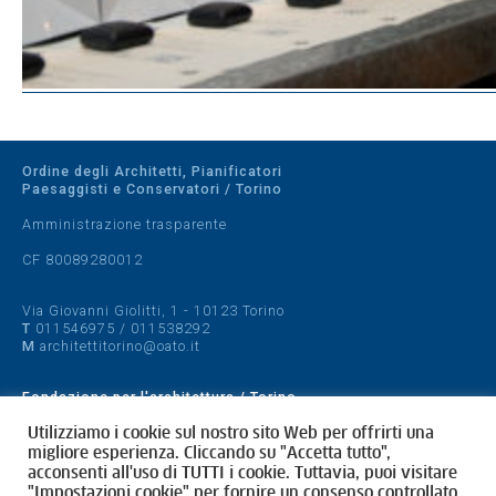
Ordine degli Architetti, Pianificatori
Paesaggisti e Conservatori / Torino
Amministrazione trasparente
CF 80089280012
Via Giovanni Giolitti, 1 - 10123 Torino
T
011546975
/
011538292
M
architettitorino@oato.it
Fondazione per l'architettura / Torino
Designed by
quattrolinee.it
Utilizziamo i cookie sul nostro sito Web per offrirti una
migliore esperienza. Cliccando su "Accetta tutto",
acconsenti all'uso di TUTTI i cookie. Tuttavia, puoi visitare
Cookie Policy
"Impostazioni cookie" per fornire un consenso controllato.